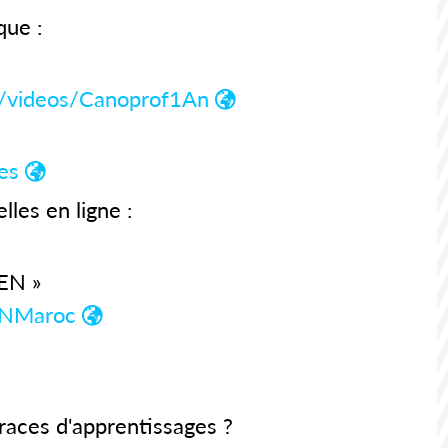
que :
7/videos/Canoprof1An
es
les en ligne :
MEN »
ENMaroc
aces d'apprentissages ?