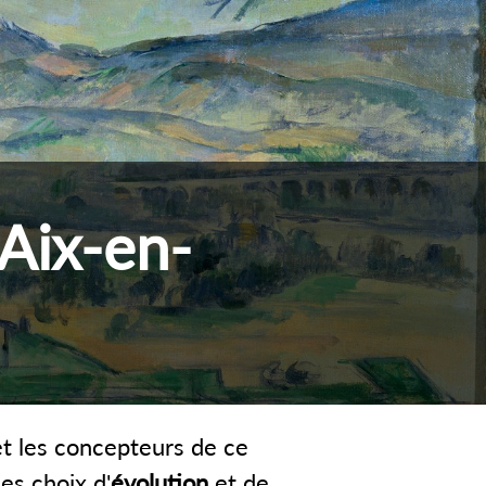
'Aix-en-
 et les concepteurs de ce
des choix d'
évolution
et de