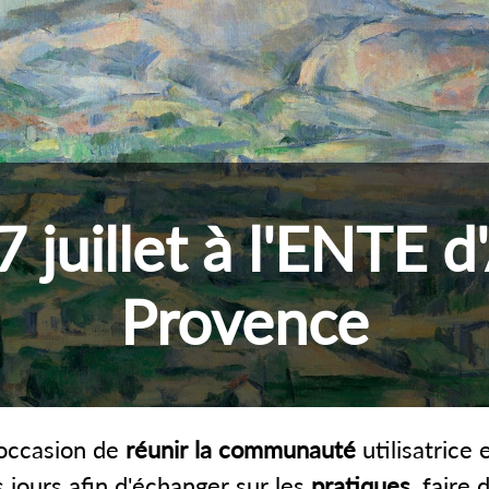
 7 juillet à l'ENTE d
Provence
'occasion de
réunir la communauté
utilisatrice
s jours afin d'échanger sur les
pratiques
, faire 